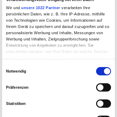
Gehirnerschütterung
Wir und
unsere 1022 Partner
verarbeiten Ihre
Visuelle Auffälligkeiten
persönlichen Daten, wie z. B. Ihre IP-Adresse, mithilfe
nach einer
von Technologien wie Cookies, um Informationen auf
Gehirnerschütterung
Ihrem Gerät zu speichern und darauf zuzugreifen und so
personalisierte Werbung und Inhalte, Messungen von
Werbung und Inhalten, Zielgruppenforschung sowie
Gehirnerschütterungen im
Entwicklung von Angeboten zu ermöglichen. Sie
Sport oder durch Unfall
entscheiden darüber, wer Ihre Daten für welche Zwecke
nutzt. Sie können Ihre Einwilligung jederzeit über die
Cookie-Erklärung oder durch Klicken auf das Privacy
Einwilligungsauswahl
Bei Gehirnerschütterungen
Trigger Symbol ändern oder widerrufen
Notwendig
(commotio cerebri) handelt es
sich um die leichteste Form
Wenn Sie es erlauben, würden wir auch gerne:
Präferenzen
eines Schädel-Hirn-Traumas.
Informationen über Ihre geografische Lage erfassen,
Eine solche Verletzung kann im
welche bis auf einige Meter genau sein können
Sport oder im Strassenverkehr
Ihr Gerät durch aktives Scannen nach bestimmten
Statistiken
schnell auftreten. Trotzdem
Merkmalen (Fingerprinting) identifizieren
bleiben viele
Erfahren Sie mehr darüber, wie Ihre persönlichen Daten