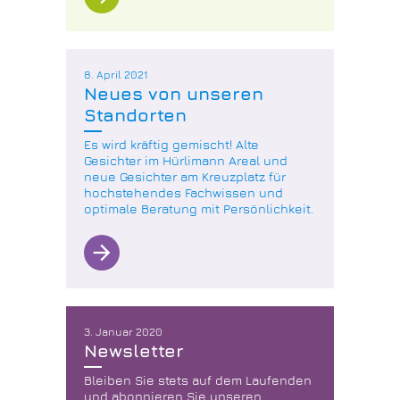
8. April 2021
Neues von unseren
Standorten
Es wird kräftig gemischt! Alte
Gesichter im Hürlimann Areal und
neue Gesichter am Kreuzplatz für
hochstehendes Fachwissen und
optimale Beratung mit Persönlichkeit.
arrow_forward
3. Januar 2020
Newsletter
Bleiben Sie stets auf dem Laufenden
und abonnieren Sie unseren