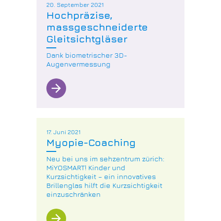
20. September 2021
Hochpräzise,
massgeschneiderte
Gleitsichtgläser
Dank biometrischer 3D-
Augenvermessung
arrow_forward
17. Juni 2021
Myopie-Coaching
Neu bei uns im sehzentrum zürich:
MiYOSMART! Kinder und
Kurzsichtigkeit – ein innovatives
Brillenglas hilft die Kurzsichtigkeit
einzuschränken
arrow_forward