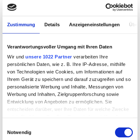
arrow_forward
Zustimmung
Details
Anzeigeneinstellungen
Über
7. Juli 2023
Miru 1day Flat Pack
Verantwortungsvoller Umgang mit Ihren Daten
Linsen
Wir und
unsere 1022 Partner
verarbeiten Ihre
Summertime! Immer mit dabei sollte
persönlichen Daten, wie z. B. Ihre IP-Adresse, mithilfe
die revolutionäre Miru 1 Day Flat Pack
von Technologien wie Cookies, um Informationen auf
Tageslinse aus Japan sein: 1mm
dünne Verpackung aus
Ihrem Gerät zu speichern und darauf zuzugreifen und so
Recyclingmaterial, optimaler Schutz
personalisierte Werbung und Inhalte, Messungen von
vor Austrocknung, für Weit-,
Werbung und Inhalten, Zielgruppenforschung sowie
Kurzsichtig- und Alterssichtigkeit
sowie für Hornhautverkrümmung.
Entwicklung von Angeboten zu ermöglichen. Sie
entscheiden darüber, wer Ihre Daten für welche Zwecke
arrow_forward
nutzt. Sie können Ihre Einwilligung jederzeit über die
Cookie-Erklärung oder durch Klicken auf das Privacy
Einwilligungsauswahl
Trigger Symbol ändern oder widerrufen
Notwendig