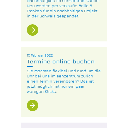
Nachhaltigkeit im sehzentrum zürich:
Neu werden pro verkaufte Brille 5
Franken für ein nachhaltiges Projekt
in der Schweiz gespendet.
arrow_forward
17. Februar 2022
Termine online buchen
Sie möchten flexibel und rund um die
Uhr bei uns im sehzentrum zürich
einen Termin vereinbaren? Das ist
jetzt möglich mit nur ein paar
wenigen Klicks.
arrow_forward