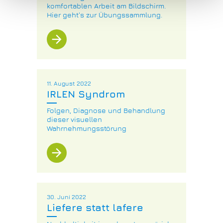
komfortablen Arbeit am Bildschirm.
gesammelt haben.
Hier geht's zur Übungssammlung.
arrow_forward
11. August 2022
IRLEN Syndrom
Folgen, Diagnose und Behandlung
dieser visuellen
Wahrnehmungsstörung
arrow_forward
30. Juni 2022
Liefere statt lafere