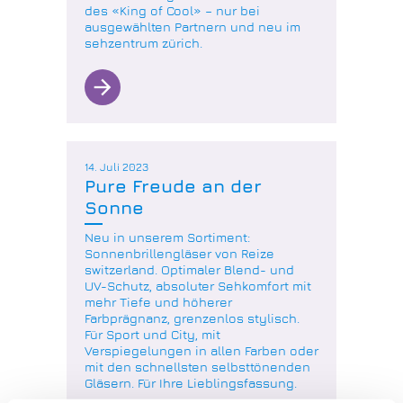
des «King of Cool» – nur bei
ausgewählten Partnern und neu im
sehzentrum zürich.
arrow_forward
14. Juli 2023
Pure Freude an der
Sonne
Neu in unserem Sortiment:
Sonnenbrillengläser von Reize
switzerland. Optimaler Blend- und
UV-Schutz, absoluter Sehkomfort mit
mehr Tiefe und höherer
Farbprägnanz, grenzenlos stylisch.
Für Sport und City, mit
Verspiegelungen in allen Farben oder
mit den schnellsten selbsttönenden
Gläsern. Für Ihre Lieblingsfassung.