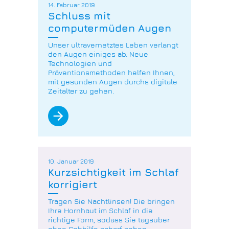
14. Februar 2019
Schluss mit
computermüden Augen
Unser ultravernetztes Leben verlangt
den Augen einiges ab. Neue
Technologien und
Präventionsmethoden helfen Ihnen,
mit gesunden Augen durchs digitale
Zeitalter zu gehen.
arrow_forward
10. Januar 2019
Kurzsichtigkeit im Schlaf
korrigiert
Tragen Sie Nachtlinsen! Die bringen
Ihre Hornhaut im Schlaf in die
richtige Form, sodass Sie tagsüber
ohne Sehhilfe scharf sehen.