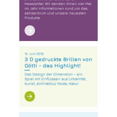
Newsletter. Wir senden Ihnen vier Mal
im Jahr Informationen rund um das
sehzentrum und unsere neuesten
Produkte.
arrow_forward
13. Juni 2019
3 D gedruckte Brillen von
Götti - das Highlight!
Das Design der Dimension – ein
Spiel mit Einflüssen aus Urbanität,
Kunst, Architektur, Mode, Natur.
arrow_forward