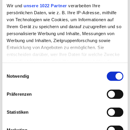
Wir und
unsere 1022 Partner
verarbeiten Ihre
Rahel Lang
persönlichen Daten, wie z. B. Ihre IP-Adresse, mithilfe
von Technologien wie Cookies, um Informationen auf
B.Sc. Optometrie FHNW
Ihrem Gerät zu speichern und darauf zuzugreifen und so
MBA Master Business
personalisierte Werbung und Inhalte, Messungen von
Administration
Werbung und Inhalten, Zielgruppenforschung sowie
Funktionaloptometristin
Entwicklung von Angeboten zu ermöglichen. Sie
entscheiden darüber, wer Ihre Daten für welche Zwecke
Geschäftsleitung
nutzt. Sie können Ihre Einwilligung jederzeit über die
Cookie-Erklärung oder durch Klicken auf das Privacy
Einwilligungsauswahl
Trigger Symbol ändern oder widerrufen
Notwendig
rahel.lang@sehzentrum-
zuerich.ch
Wenn Sie es erlauben, würden wir auch gerne:
Präferenzen
Informationen über Ihre geografische Lage erfassen,
Als Optometristin mit einer
welche bis auf einige Meter genau sein können
Leidenschaft für unser
Ihr Gerät durch aktives Scannen nach bestimmten
Statistiken
faszinierendes Sinnesorgan Auge
Merkmalen (Fingerprinting) identifizieren
und den menschlichen Bezug
Erfahren Sie mehr darüber, wie Ihre persönlichen Daten
habe ich nach meiner Berufslehre
Marketing