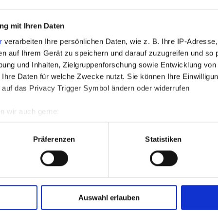
Displays aller Art 
beeinträchtigen die 
zirka fünf Mal wenige
g mit Ihren Daten
Abstrahlung blauer L
r
verarbeiten Ihre persönlichen Daten, wie z. B. Ihre IP-Adresse,
Augenmüdigkeit sowi
en auf Ihrem Gerät zu speichern und darauf zuzugreifen und so 
Augen sind die Folge
ung und Inhalten, Zielgruppenforschung sowie Entwicklung von
ultraglatten und feu
 Ihre Daten für welche Zwecke nutzt. Sie können Ihre Einwilligun
Ihre Augen mit ausre
 auf das Privacy Trigger Symbol ändern oder widerrufen
bieten sie ein langa
n wir auch gerne:
geografische Lage erfassen, welche bis auf einige Meter genau 
Scannen nach bestimmten Merkmalen (Fingerprinting) identifizie
Präferenzen
Statistiken
ie Ihre persönlichen Daten verarbeitet werden, und legen Sie I
Jetzt einen Welln
nhalte und Anzeigen zu personalisieren, Funktionen für soziale
vereinbare
Website zu analysieren. Außerdem geben wir Informationen zu I
Auswahl erlauben
044 280 5
r soziale Medien, Werbung und Analysen weiter. Unsere Partner