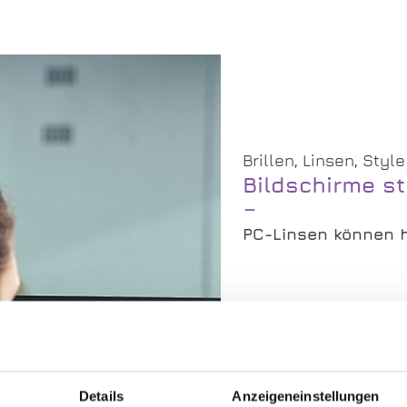
Brillen, Linsen, Styl
Bildschirme s
PC-Linsen können h
Ob PC, Tablet oder 
arbeitet, kennt di
Augen. Innovative 
Wellness-Programm
Details
Anzeigeneinstellungen