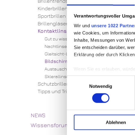
Brillentrends
Kinderbrillen
Sportbrillen
Verantwortungsvoller Umgan
Brillengläser
Wir und
unsere 1022 Partne
Kontaktlinsen
wie Cookies, um Information
Gut zu wissen
Inhalte, Messungen von Werb
Nachtlinsen
Sie entscheiden darüber, wer
Gleitsicht-Linsen
Erklärung oder durch Klicken
Bildschirmlinsen
Austausch-Kontaktlinsen
Wenn Sie es erlauben, würde
Sklerallinsen
Informationen über Ihre 
Einwilligungsauswahl
Schutzbrillen
Ihr Gerät durch aktives 
Notwendig
Tipps und Tricks
Erfahren Sie mehr darüber, w
Einzelheiten
fest.
NEWS
Wir verwenden Cookies, um I
und die Zugriffe auf unsere 
Ablehnen
Wissensforum
Website an unsere Partner fü