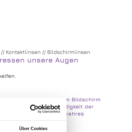
e // Kontaktlinsen // Bildschirmlinsen
tressen unsere Augen
elfen.
Mobile Phone: Wer viel am Bildschirm
e daraus entstehende Müdigkeit der
PC-Linsen bieten da ein wahres
.
Über Cookies